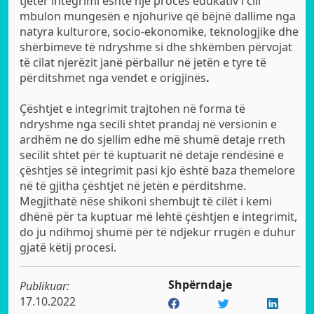
tjetër integrimi është një proces edukativ i cili
mbulon mungesën e njohurive që bëjnë dallime nga
natyra kulturore, socio-ekonomike, teknologjike dhe
shërbimeve të ndryshme si dhe shkëmben përvojat
të cilat njerëzit janë përballur në jetën e tyre të
përditshmet nga vendet e origjinës
.
Çështjet e integrimit trajtohen në forma të
ndryshme nga secili shtet prandaj në versionin e
ardhëm ne do sjellim edhe më shumë detaje rreth
secilit shtet për të kuptuarit në detaje rëndësinë e
çështjes së integrimit pasi kjo është baza themelore
në të gjitha çështjet në jetën e përditshme.
Megjithatë nëse shikoni shembujt të cilët i kemi
dhënë për ta kuptuar më lehtë çështjen e integrimit,
do ju ndihmoj shumë për të ndjekur rrugën e duhur
gjatë këtij procesi.
Shpërndaje
Publikuar:
17.10.2022