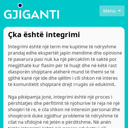
Menu
Çka është integrimi
Integrimi është një term me kuptime të ndryshme
prandaj edhe ekspertët japin mendime dhe opinione
të pavarura pasi nuk ka një përcaktim të saktë por
megjithatë kur flasim për të huajt dhe në këtë rast
diasporën shqiptare atëherë mund të themi se të
gjithë kanë një ide dhe qëllim i cili shkon në interes
të komunitetit shqiptarë drejt rrugës së edukimit
.
Nga pikëpamja jonë, integrimi është një proces i
përshtatjes dhe përfitimit të njohurive të reja në një
shoqëri të re, e cila shkon në interesin personal dhe
shoqërorë duke zgjidhur probleme të ndryshme të
cilat na sfidojnë në jetën e përditshme
.
Në anën