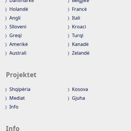
Danimarkë
Belgjikë
Holandë
Francë
Angli
Itali
Slloveni
Kroaci
Greqi
Turqi
Amerikë
Kanadë
Australi
Zelandë
Projektet
Shqipëria
Kosova
Mediat
Gjuha
Info
Info