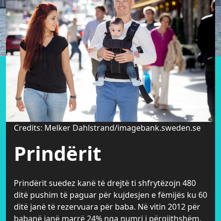
Credits: Melker Dahlstrand/imagebank.sweden.se
Prindërit
Prindërit suedez kanë të drejtë ti shfrytëzojn 480
ditë pushim të paguar për kujdesjen e fëmijës ku 60
ditë janë të rezervuara për baba. Në vitin 2012 për
babanë janë marrë 24% nga numri i përgjithshëm.