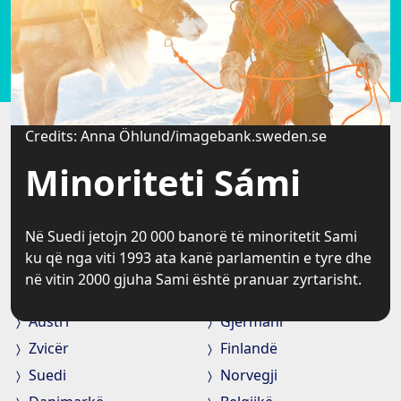
Credits: Anna Öhlund/imagebank.sweden.se
Credits: Fredrik Nyman/imagebank.sweden.se
Minoriteti Sámi
Riciklimi
Në Suedi jetojn 20 000 banorë të minoritetit Sami
Vetëm 1 % e mbeturinave shtepiake në Suedi
ku që nga viti 1993 ata kanë parlamentin e tyre dhe
përfundojn në vendet ku hedhen pleherat. 90 % e
Diaspora
në vitin 2000 gjuha Sami është pranuar zyrtarisht.
kanaçeve të aluminit riciklohen.
Austri
Gjermani
Zvicër
Finlandë
Suedi
Norvegji