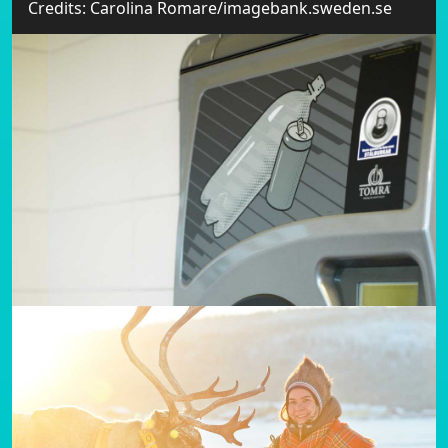
Credits: Carolina Romare/imagebank.sweden.se
Karkaleci i detit
Qysh nga vitet 1800-ta karkaleci i detit (se:
kräftskiva) ka qenë i njohur në Suedi. Peshkatarët
në vitin 2013 kanë kapur 186 000 kg ku shumica
prej tyre është ngrënë në festimin tradicional gjatë
muajit Gusht që simbolizon edhe e verës.