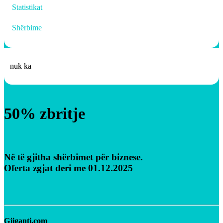
Statistikat
Shërbime
nuk ka
50% zbritje
Në të gjitha shërbimet për biznese.
Oferta zgjat deri me 01.12.2025
Gjiganti.com