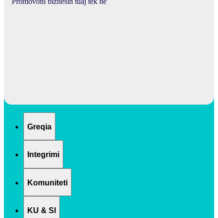
Promovoni biznesin tuaj tek ne
Greqia
Integrimi
Komuniteti
KU & SI