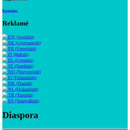
Kontakto
Reklamë
EN (Anglisht)
DE (Gjermanisht)
FR (Frengjisht)
IT (Italisht)
EL (Greqisht)
SE (Suedisht)
NO (Norvegjisht)
FI (Finlandisht)
DK (Danish)
NL (Holandisht)
TR (Turqisht)
ES (Spanjollisht)
Diaspora