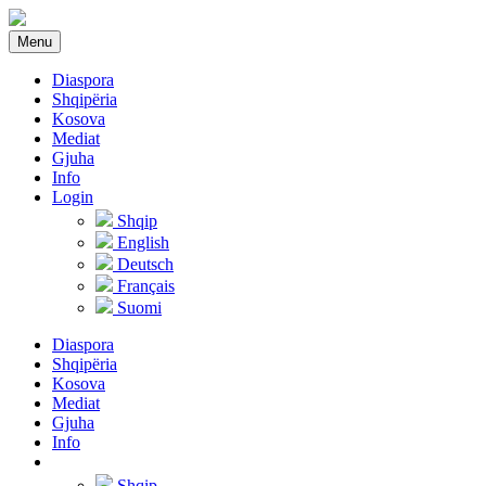
Menu
Diaspora
Shqipëria
Kosova
Mediat
Gjuha
Info
Login
Shqip
English
Deutsch
Français
Suomi
Diaspora
Shqipëria
Kosova
Mediat
Gjuha
Info
Shqip