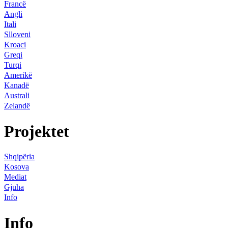
Francë
Angli
Itali
Slloveni
Kroaci
Greqi
Turqi
Amerikë
Kanadë
Australi
Zelandë
Projektet
Shqipëria
Kosova
Mediat
Gjuha
Info
Info