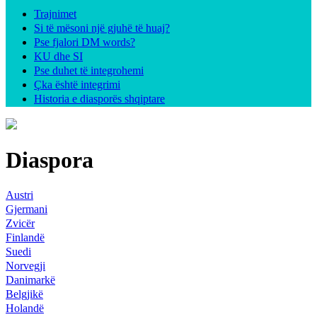
Trajnimet
Si të mësoni një gjuhë të huaj?
Pse fjalori DM words?
KU dhe SI
Pse duhet të integrohemi
Çka është integrimi
Historia e diasporës shqiptare
Diaspora
Austri
Gjermani
Zvicër
Finlandë
Suedi
Norvegji
Danimarkë
Belgjikë
Holandë