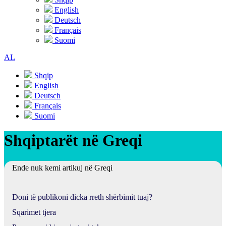
English
Deutsch
Français
Suomi
AL
Shqip
English
Deutsch
Français
Suomi
Shqiptarët në Greqi
Ende nuk kemi artikuj në Greqi
Doni të publikoni dicka rreth shërbimit tuaj?
Sqarimet tjera