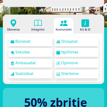
Sllovenia
Integrimi
Komuniteti
KU & SI
Bizneset
Shoqatat
Shkollat
Njoftimet
Ambasadat
Opinione
Statistikat
Shërbime
50% zbritje