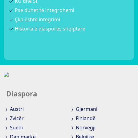
KU dhe SI
Pse duhet të integrohemi
Çka është integrimi
Historia e diasporës shqiptare
Diaspora
Austri
Gjermani
Zvicër
Finlandë
Suedi
Norvegji
Danimarkë
Belgjikë