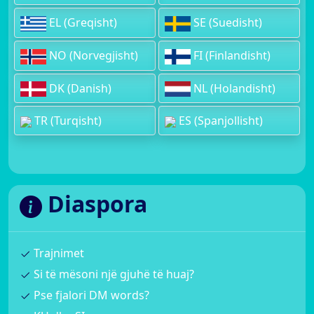
EL (Greqisht)
SE (Suedisht)
NO (Norvegjisht)
FI (Finlandisht)
DK (Danish)
NL (Holandisht)
TR (Turqisht)
ES (Spanjollisht)
Diaspora
Trajnimet
Si të mësoni një gjuhë të huaj?
Pse fjalori DM words?