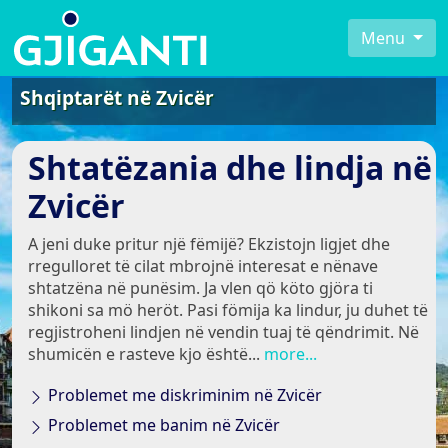
Menu
Shqiptarët në Zvicër
Shtatëzania dhe lindja në
Zvicër
A jeni duke pritur një fëmijë? Ekzistojn ligjet dhe
rregulloret të cilat mbrojnë interesat e nënave
shtatzëna në punësim. Ja vlen qö köto gjöra ti
shikoni sa mö heröt. Pasi fömija ka lindur, ju duhet të
regjistroheni lindjen në vendin tuaj të qëndrimit. Në
shumicën e rasteve kjo është...
more...
Problemet me diskriminim në Zvicër
Problemet me banim në Zvicër