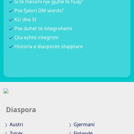
Si të mësoni një gjuhë të huaj?
Pse fjalori DM words?
KU dhe SI
Pse duhet të integrohemi
Çka është integrimi
Historia e diasporës shqiptare
Diaspora
Austri
Gjermani
Zvicër
Finlandë