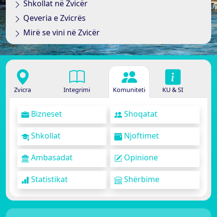
Shkollat në Zvicër
Qeveria e Zvicrës
Mirë se vini në Zvicër
Zvicra
Integrimi
Komuniteti
KU & SI
Bizneset
Shoqatat
Shkollat
Njoftimet
Ambasadat
Opinione
Statistikat
Shërbime