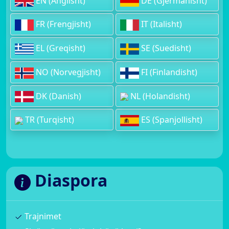
EN (Anglisht)
DE (Gjermanisht)
FR (Frengjisht)
IT (Italisht)
EL (Greqisht)
SE (Suedisht)
NO (Norvegjisht)
FI (Finlandisht)
DK (Danish)
NL (Holandisht)
TR (Turqisht)
ES (Spanjollisht)
Diaspora
Trajnimet