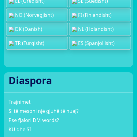
EL (Greqisht)
SE (Suedisht)
NO (Norvegjisht)
FI (Finlandisht)
DK (Danish)
NL (Holandisht)
TR (Turqisht)
ES (Spanjollisht)
Diaspora
Trajnimet
Si të mësoni një gjuhë të huaj?
Pse fjalori DM words?
KU dhe SI