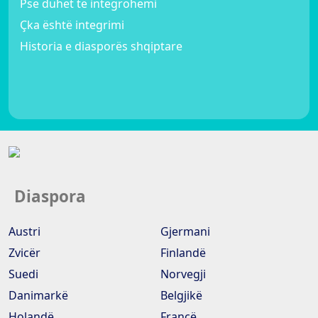
Pse duhet të integrohemi
Çka është integrimi
Historia e diasporës shqiptare
Diaspora
Austri
Gjermani
Zvicër
Finlandë
Suedi
Norvegji
Danimarkë
Belgjikë
Holandë
Francë