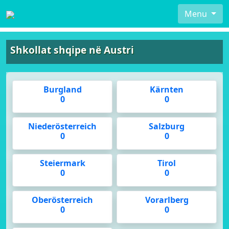
Menu
Shkollat shqipe në Austri
Burgland
Kärnten
0
0
Niederösterreich
Salzburg
0
0
Steiermark
Tirol
0
0
Oberösterreich
Vorarlberg
0
0