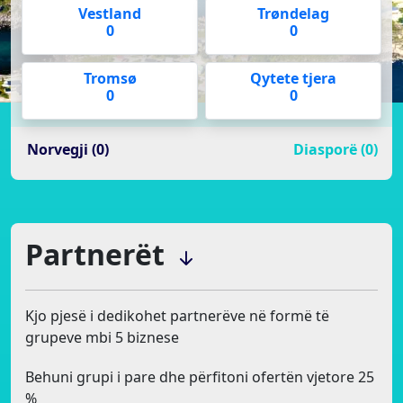
Vestland
Trøndelag
0
0
Tromsø
Qytete tjera
0
0
Norvegji (0)
Diasporë (0)
Partnerët
Kjo pjesë i dedikohet partnerëve në formë të
grupeve mbi 5 biznese
Behuni grupi i pare dhe përfitoni ofertën vjetore 25
%