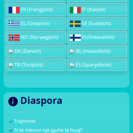
FR (Frengjisht)
IT (Italisht)
EL (Greqisht)
SE (Suedisht)
NO (Norvegjisht)
FI (Finlandisht)
DK (Danish)
NL (Holandisht)
TR (Turqisht)
ES (Spanjollisht)
Diaspora
Trajnimet
Si të mësoni një gjuhë të huaj?