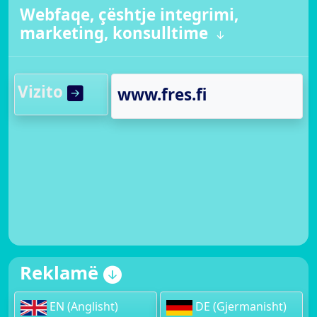
Webfaqe, çështje integrimi,
marketing, konsulltime
Vizito
www.fres.fi
Reklamë
EN (Anglisht)
DE (Gjermanisht)