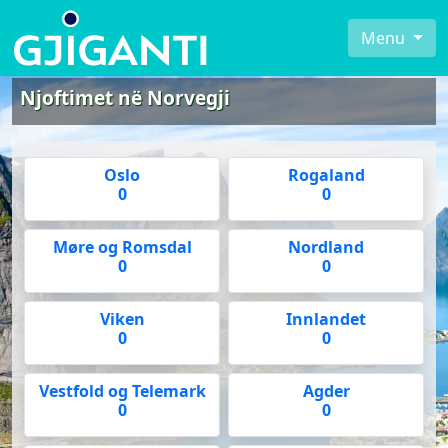
Menu
Njoftimet në Norvegji
Oslo
Rogaland
0
0
Møre og Romsdal
Nordland
0
0
Viken
Innlandet
0
0
Vestfold og Telemark
Agder
0
0