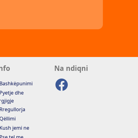
nfo
Na ndiqni
Bashkëpunimi
Pyetje dhe
rgjigje
Rregullorja
Qëllimi
Kush jemi ne
Pse tel me