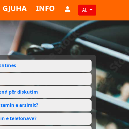
GJUHA
INFO
AL
ishtinës
vend për diskutim
temin e arsimit?
in e telefonave?