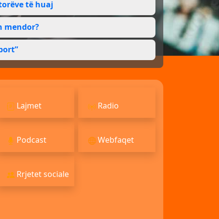
torëve të huaj
in mendor?
port”
Lajmet
Radio
Podcast
Webfaqet
Rrjetet sociale