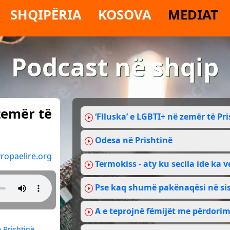
SHQIPËRIA
KOSOVA
MEDIAT
Podcast në shqip
zemër të
‘Flluska’ e LGBTI+ në zemër të Pr
Odesa në Prishtinë
ropaelire.org
Termokiss - aty ku secila ide ka 
Pse kaq shumë pakënaqësi në sis
A e teprojnë fëmijët me përdorim
 Prishtinë