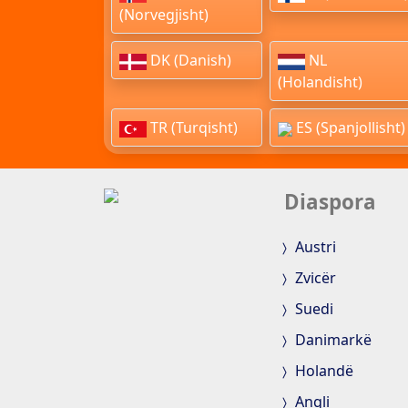
(Norvegjisht)
DK (Danish)
NL
(Holandisht)
TR (Turqisht)
ES (Spanjollisht)
Diaspora
Austri
Zvicër
Suedi
Danimarkë
Holandë
Angli