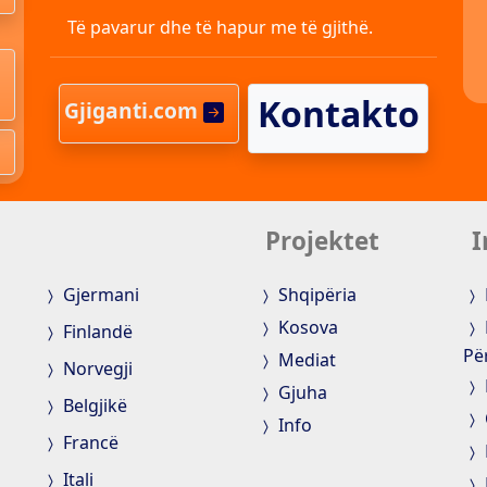
Të pavarur dhe të hapur me të gjithë.
Kontakto
Gjiganti.com
Projektet
I
Gjermani
Shqipëria
Kosova
Finlandë
Pë
Mediat
Norvegji
Gjuha
Belgjikë
Info
Francë
Itali