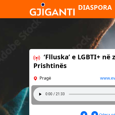
DIASPORA
‘Flluska’ e LGBTI+ në 
Prishtinës
Pragë
www.ev
Odesa në