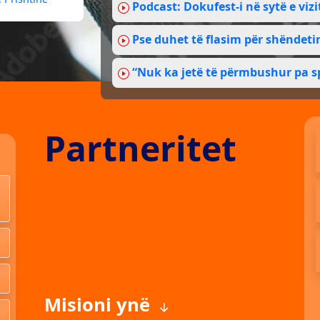
Podcast: Dokufest-i në sytë e vizi
Pse duhet të flasim për shëndet
“Nuk ka jetë të përmbushur pa s
Partneritet
B2C, B2B, G2G,
SMEs
Misioni ynë
)