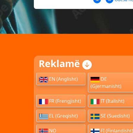
Reklamë
EN (Anglisht)
DE
(Gjermanisht)
FR (Frengjisht)
IT (Italisht)
EL (Greqisht)
SE (Suedisht)
NO
FI (Finlandisht